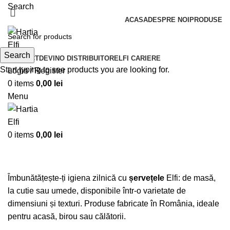
Search
ACASA
DESPRE NOI
PRODUSE
Search
CONTACT
DEVINO DISTRIBUITOR
ELFI CARIERE
Start typing to see products you are looking for.
Login / Register
0
items
0,00
lei
Menu
0
items
0,00
lei
Servetele
Îmbunătățește-ți igiena zilnică cu
șervețele
Elfi: de masă,
la cutie sau umede, disponibile într-o varietate de
dimensiuni și texturi. Produse fabricate în România, ideale
pentru acasă, birou sau călătorii.