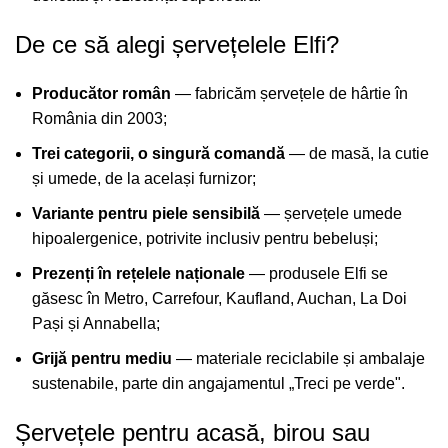
De ce să alegi șervețelele Elfi?
Producător român
— fabricăm șervețele de hârtie în
România din 2003;
Trei categorii, o singură comandă
— de masă, la cutie
și umede, de la același furnizor;
Variante pentru piele sensibilă
— șervețele umede
hipoalergenice, potrivite inclusiv pentru bebeluși;
Prezenți în rețelele naționale
— produsele Elfi se
găsesc în Metro, Carrefour, Kaufland, Auchan, La Doi
Pași și Annabella;
Grijă pentru mediu
— materiale reciclabile și ambalaje
sustenabile, parte din angajamentul „Treci pe verde".
Șervețele pentru acasă, birou sau