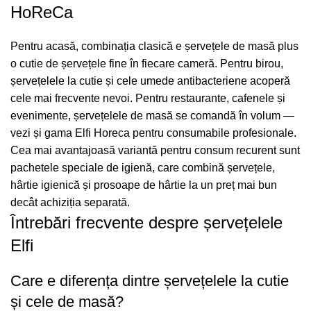
HoReCa
Pentru acasă, combinația clasică e șervețele de masă plus
o cutie de șervețele fine în fiecare cameră. Pentru birou,
șervețelele la cutie și cele umede antibacteriene acoperă
cele mai frecvente nevoi. Pentru restaurante, cafenele și
evenimente, șervețelele de masă se comandă în volum —
vezi și gama
Elfi Horeca
pentru consumabile profesionale.
Cea mai avantajoasă variantă pentru consum recurent sunt
pachetele speciale de igienă
, care combină șervețele,
hârtie igienică
și
prosoape de hârtie
la un preț mai bun
decât achiziția separată.
Întrebări frecvente despre șervețelele
Elfi
Care e diferența dintre șervețelele la cutie
și cele de masă?