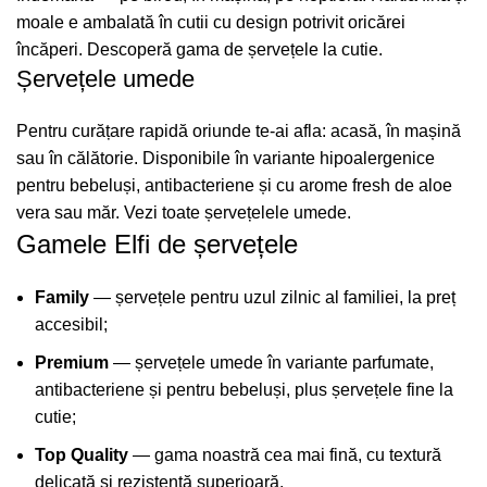
moale e ambalată în cutii cu design potrivit oricărei
încăperi. Descoperă gama de
șervețele la cutie
.
Șervețele umede
Pentru curățare rapidă oriunde te-ai afla: acasă, în mașină
sau în călătorie. Disponibile în variante hipoalergenice
pentru bebeluși, antibacteriene și cu arome fresh de aloe
vera sau măr. Vezi toate
șervețelele umede
.
Gamele Elfi de șervețele
Family
— șervețele pentru uzul zilnic al familiei, la preț
accesibil;
Premium
— șervețele umede în variante parfumate,
antibacteriene și pentru bebeluși, plus șervețele fine la
cutie;
Top Quality
— gama noastră cea mai fină, cu textură
delicată și rezistență superioară.