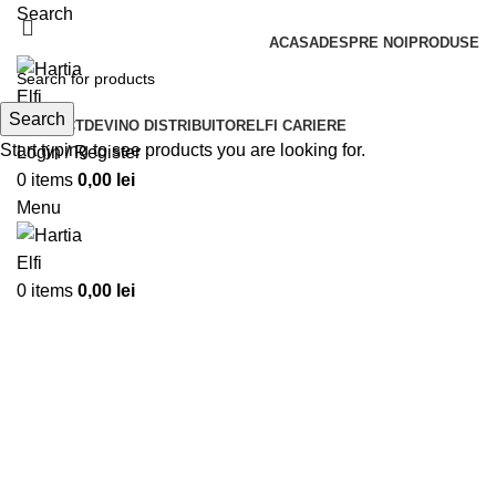
Search
ACASA
DESPRE NOI
PRODUSE
Search
CONTACT
DEVINO DISTRIBUITOR
ELFI CARIERE
Start typing to see products you are looking for.
Login / Register
0
items
0,00
lei
Menu
0
items
0,00
lei
Click to enlarge